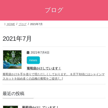
コ
ナ
ン
ビ
ブログ
テ
ゲ
ン
ー
ツ
シ
HOME
ブログ
2021年7月
へ
ョ
ス
ン
2021年7月
キ
に
ッ
移
プ
動
2021年7月4日
news
葡萄袋かけしています！
葡萄袋かけを手を借りて慌ただしくしております。 ８月下旬頃にはシャインマ
スカットを始め多くの品種の葡萄をご提供 […]
最近の投稿
葡萄袋かけしています！