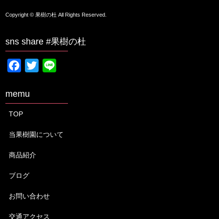
Copyright © 果樹の杜 All Rights Reserved.
sns share #果樹の杜
F
T
L
a
w
i
c
i
n
memu
e
t
e
TOP
b
t
o
e
当果樹園について
o
r
商品紹介
k
ブログ
お問い合わせ
交通アクセス